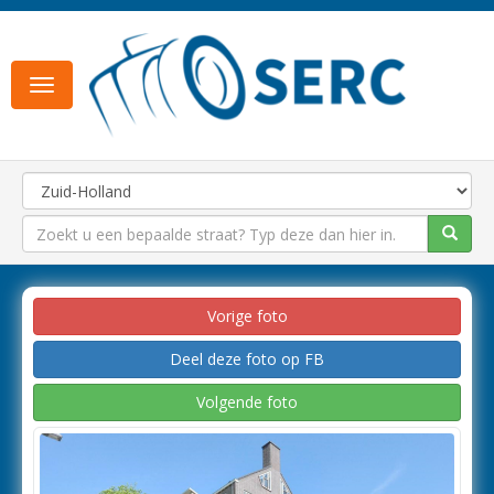
Toggle
navigation
Vorige foto
Deel deze foto op FB
Volgende foto