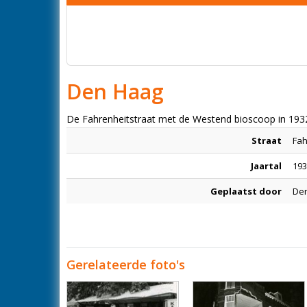
Den Haag
De Fahrenheitstraat met de Westend bioscoop in 193
Straat
Fah
Jaartal
193
Geplaatst door
Den
Gerelateerde foto's