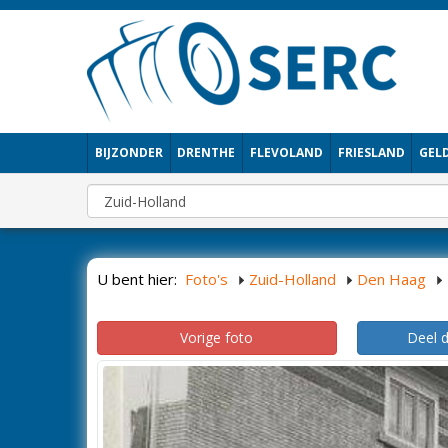
BIJZONDER
DRENTHE
FLEVOLAND
FRIESLAND
GEL
U bent hier:
Foto's
Zuid-Holland
Den Haag
Vorige foto
Deel 