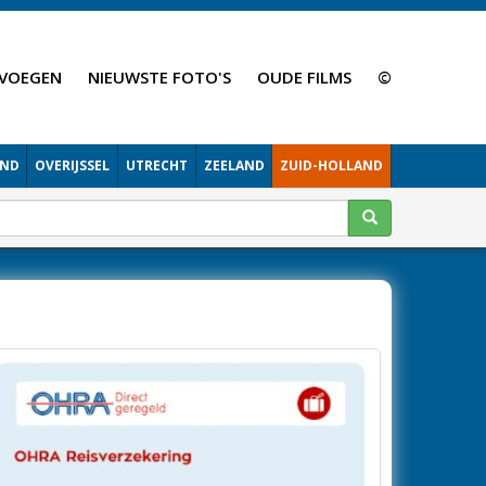
VOEGEN
NIEUWSTE FOTO'S
OUDE FILMS
©
AND
OVERIJSSEL
UTRECHT
ZEELAND
ZUID-HOLLAND