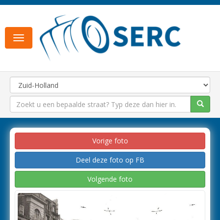
Toggle
navigation
Vorige foto
Deel deze foto op FB
Volgende foto