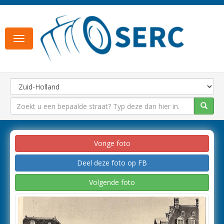
Toggle
navigation
Vorige foto
Deel deze foto op FB
Volgende foto