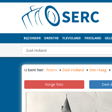
BIJZONDER
DRENTHE
FLEVOLAND
FRIESLAND
GEL
U bent hier:
Foto's
Zuid-Holland
Den Haag
Vorige foto
Deel 