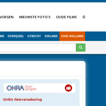
VOEGEN
NIEUWSTE FOTO'S
OUDE FILMS
©
AND
OVERIJSSEL
UTRECHT
ZEELAND
ZUID-HOLLAND