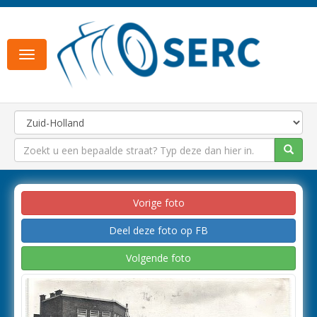
Toggle
navigation
Vorige foto
Deel deze foto op FB
Volgende foto