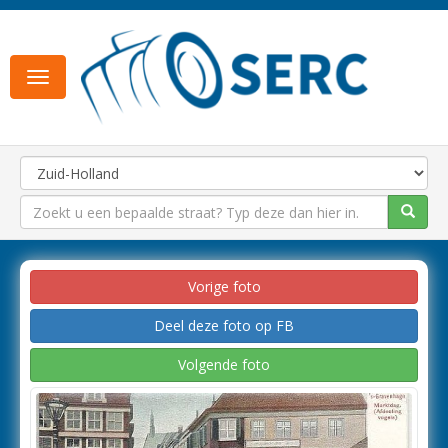
Toggle
navigation
Vorige foto
Deel deze foto op FB
Volgende foto