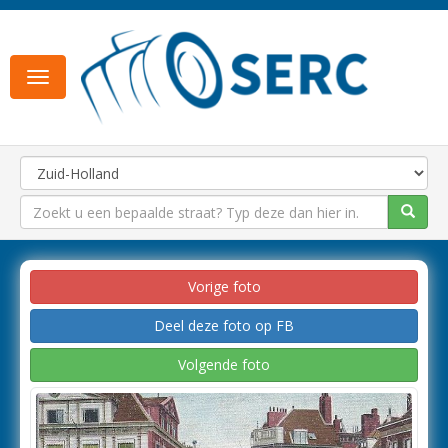
Toggle
navigation
Vorige foto
Deel deze foto op FB
Volgende foto