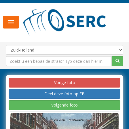
Toggle
navigation
Vorige foto
Deel deze foto op FB
Volgende foto