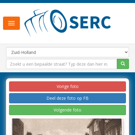
Toggle
navigation
Vorige foto
Deel deze foto op FB
Volgende foto