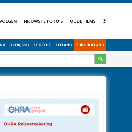
VOEGEN
NIEUWSTE FOTO'S
OUDE FILMS
©
AND
OVERIJSSEL
UTRECHT
ZEELAND
ZUID-HOLLAND