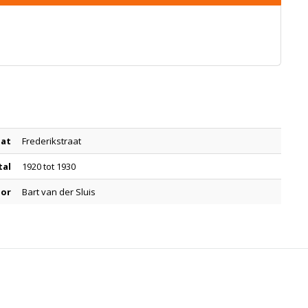
aat
Frederikstraat
tal
1920 tot 1930
oor
Bart van der Sluis