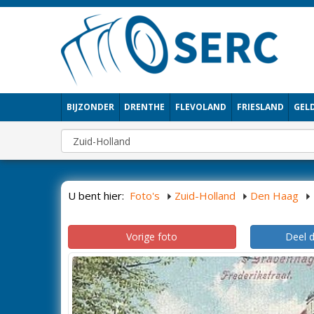
BIJZONDER
DRENTHE
FLEVOLAND
FRIESLAND
GEL
U bent hier:
Foto's
Zuid-Holland
Den Haag
Vorige foto
Deel 