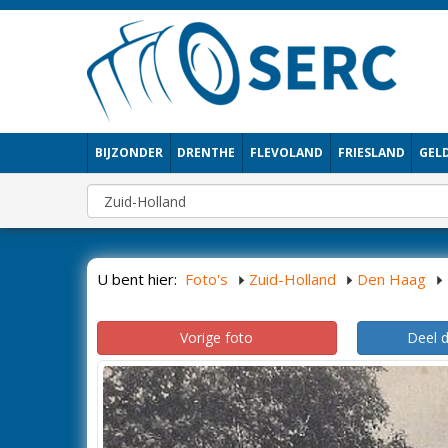
BIJZONDER
DRENTHE
FLEVOLAND
FRIESLAND
GEL
U bent hier:
Foto's
Zuid-Holland
Den Haag
Vorige foto
Deel 