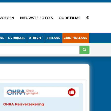
VOEGEN
NIEUWSTE FOTO'S
OUDE FILMS
©
AND
OVERIJSSEL
UTRECHT
ZEELAND
ZUID-HOLLAND