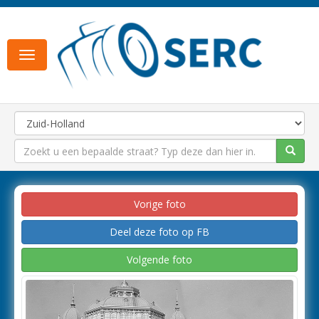
Toggle
navigation
Vorige foto
Deel deze foto op FB
Volgende foto