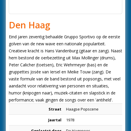
Den Haag
Eind jaren zeventig behaalde Gruppo Sportivo op de eerste
golven van de new wave een nationale populariteit.
Creatieve kracht is Hans Vandenburg (gitaar en zang). Naast
hem bestond de oerbezetting uit Max Mollinger (drums),
Peter Calicher (toetsen), Eric Wehrmeyer (bas) en de
gruppettes Josée van Iersel en Meike Touw (zang). De
vaste formule van de band bestond uit popsongs, met veel
aandacht voor relativering van personen en situaties,
humor (knipogen naar), muziek-citaten en slapstick in de
performance; vaak gingen de songs over een 'antiheld'.
Straat
Haagse Popscene
Jaartal
1978
Geplaatst door
De Hagenees