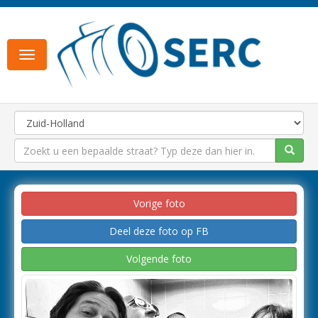
Toggle
navigation
Vorige foto
Deel deze foto op FB
Volgende foto