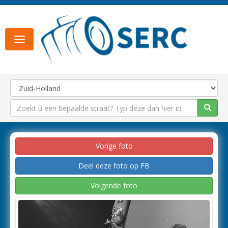
Toggle
navigation
Vorige foto
Deel deze foto op FB
Volgende foto