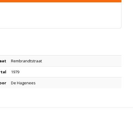
aat
Rembrandtstraat
rtal
1979
oor
De Hagenees