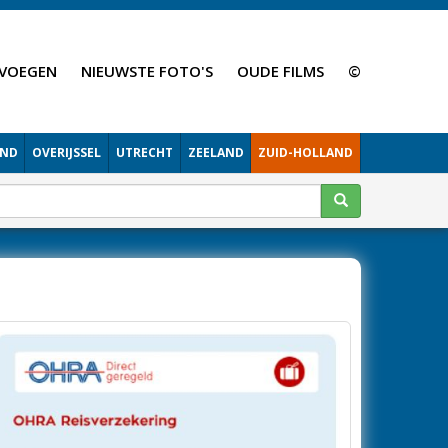
VOEGEN
NIEUWSTE FOTO'S
OUDE FILMS
©
AND
OVERIJSSEL
UTRECHT
ZEELAND
ZUID-HOLLAND