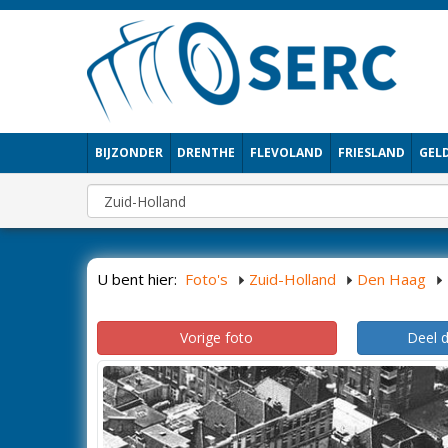
BIJZONDER
DRENTHE
FLEVOLAND
FRIESLAND
GEL
U bent hier:
Foto's
Zuid-Holland
Den Haag
Vorige foto
Deel 