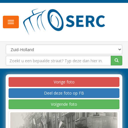
Toggle
navigation
Vorige foto
Deel deze foto op FB
Volgende foto