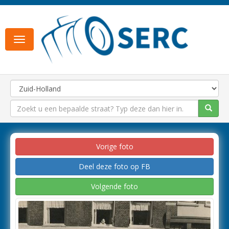
Toggle
navigation
Vorige foto
Deel deze foto op FB
Volgende foto