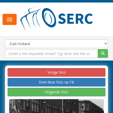
Toggle
navigation
Vorige foto
Deel deze foto op FB
Volgende foto