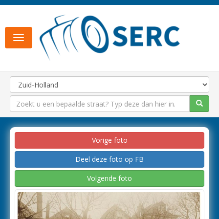
Toggle
navigation
Vorige foto
Deel deze foto op FB
Volgende foto