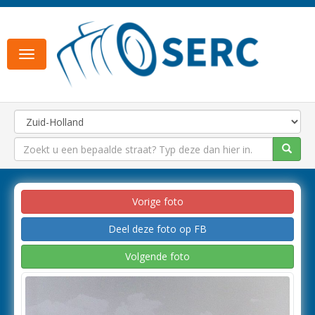
Toggle
navigation
Vorige foto
Deel deze foto op FB
Volgende foto