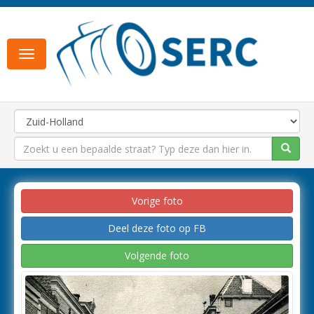
Toggle
navigation
Vorige foto
Deel deze foto op FB
Volgende foto