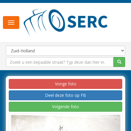
Toggle
navigation
Vorige foto
Deel deze foto op FB
Volgende foto