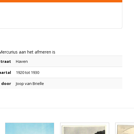
ercurius aan het afmeren is
Straat
Haven
aartal
1920 tot 1930
 door
Joop van Brielle