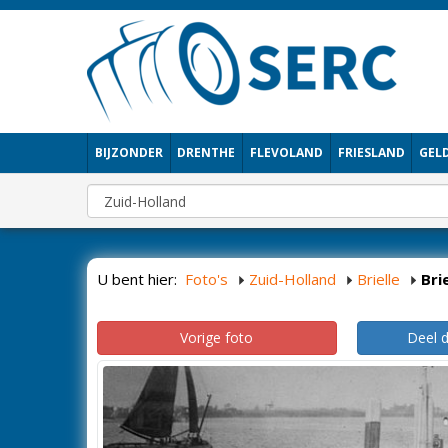
BIJZONDER
DRENTHE
FLEVOLAND
FRIESLAND
GEL
U bent hier:
Foto's
Zuid-Holland
Brielle
Brie
Vorige foto
Deel 