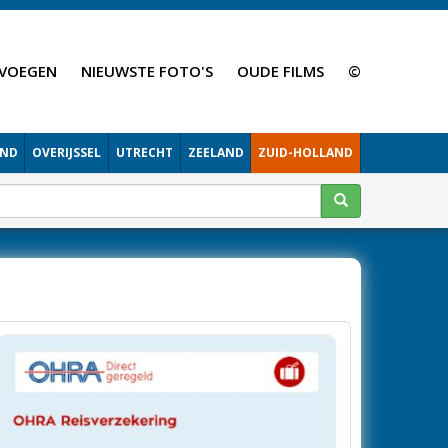
VOEGEN
NIEUWSTE FOTO'S
OUDE FILMS
©
AND
OVERIJSSEL
UTRECHT
ZEELAND
ZUID-HOLLAND