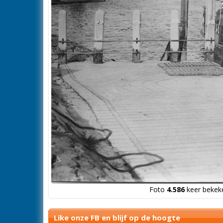
Foto
4.586
keer bekeke
Like onze FB en blijf op de hoogte