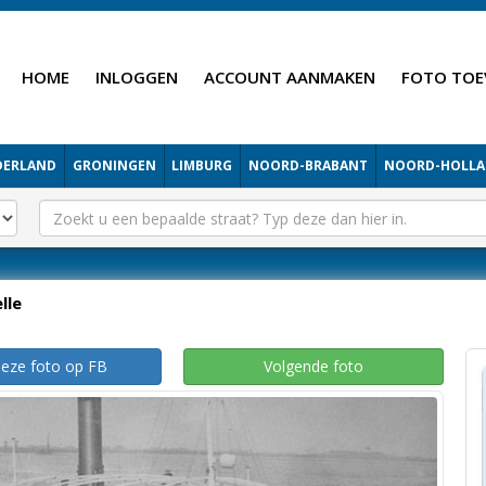
HOME
INLOGGEN
ACCOUNT AANMAKEN
FOTO TOE
DERLAND
GRONINGEN
LIMBURG
NOORD-BRABANT
NOORD-HOLL
lle
deze foto op FB
Volgende foto