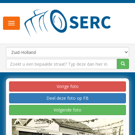
Toggle
navigation
Vorige foto
Deel deze foto op FB
Volgende foto