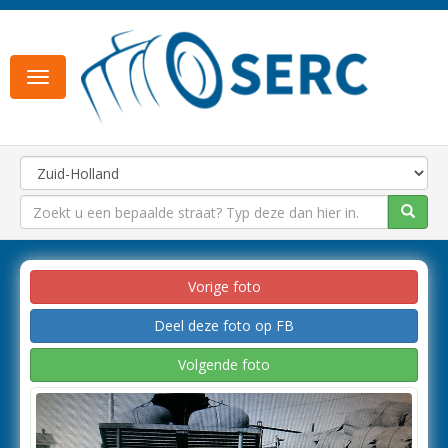
Toggle
navigation
Vorige foto
Deel deze foto op FB
Volgende foto