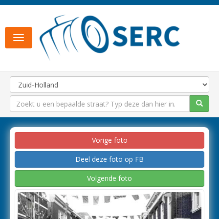
Toggle
navigation
Vorige foto
Deel deze foto op FB
Volgende foto