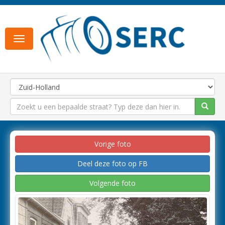
Toggle
navigation
Vorige foto
Deel deze foto op FB
Volgende foto