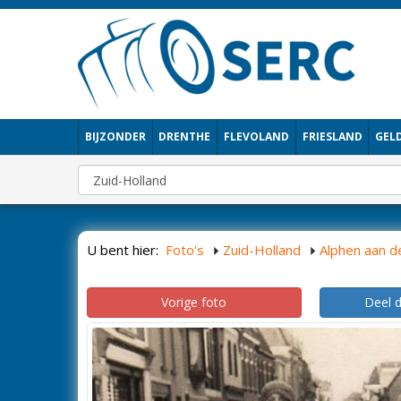
BIJZONDER
DRENTHE
FLEVOLAND
FRIESLAND
GEL
U bent hier:
Foto's
Zuid-Holland
Alphen aan de
Vorige foto
Deel 