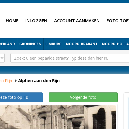
HOME
INLOGGEN
ACCOUNT AANMAKEN
FOTO TOE
DERLAND
GRONINGEN
LIMBURG
NOORD-BRABANT
NOORD-HOLL
n Rijn
Alphen aan den Rijn
deze foto op FB
Volgende foto