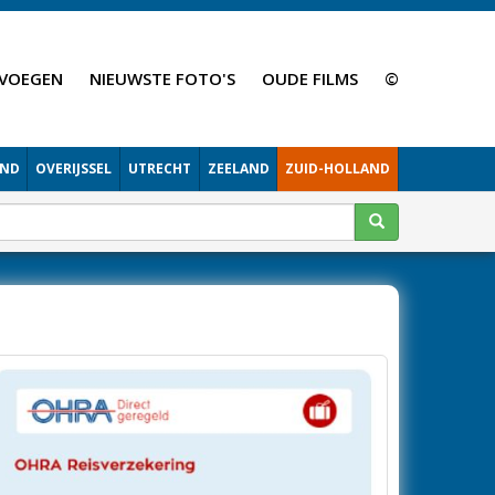
VOEGEN
NIEUWSTE FOTO'S
OUDE FILMS
©
AND
OVERIJSSEL
UTRECHT
ZEELAND
ZUID-HOLLAND