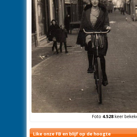
Foto
4.528
keer bekeke
Like onze FB en blijf op de hoogte