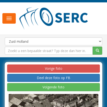
Toggle
navigation
Vorige foto
Deel deze foto op FB
Volgende foto