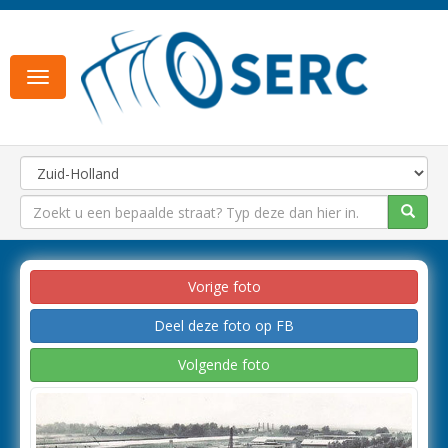
Toggle
navigation
Vorige foto
Deel deze foto op FB
Volgende foto