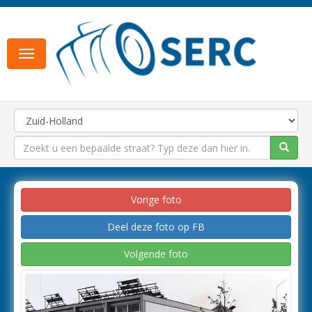
Toggle
navigation
Vorige foto
Deel deze foto op FB
Volgende foto