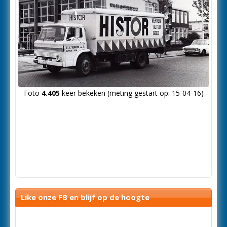
Foto
4.405
keer bekeken (meting gestart op: 15-04-16)
Like onze FB en blijf op de hoogte