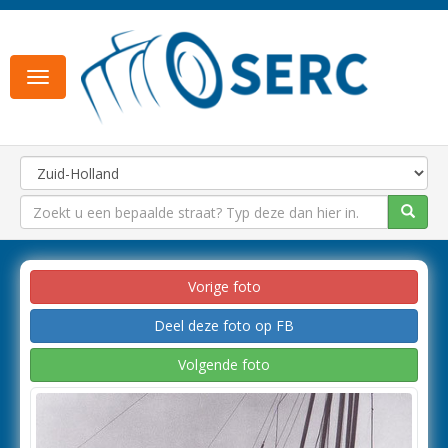
Toggle
navigation
Vorige foto
Deel deze foto op FB
Volgende foto