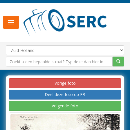
Toggle
navigation
Vorige foto
Deel deze foto op FB
Volgende foto