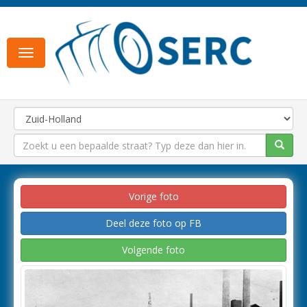
Toggle
navigation
Vorige foto
Deel deze foto op FB
Volgende foto