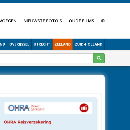
VOEGEN
NIEUWSTE FOTO'S
OUDE FILMS
©
AND
OVERIJSSEL
UTRECHT
ZEELAND
ZUID-HOLLAND