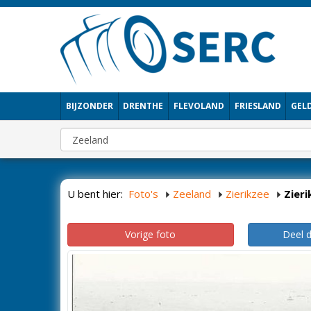
BIJZONDER
DRENTHE
FLEVOLAND
FRIESLAND
GEL
U bent hier:
Foto's
Zeeland
Zierikzee
Zieri
Vorige foto
Deel 