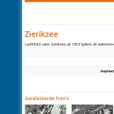
Zierikzee
Luchtfoto vann Zierikzee uit 1953 tijdens de waters
Geplaat
Gerelateerde foto's