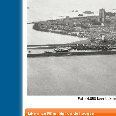
Foto
4.853
keer bekeke
Like onze FB en blijf op de hoogte