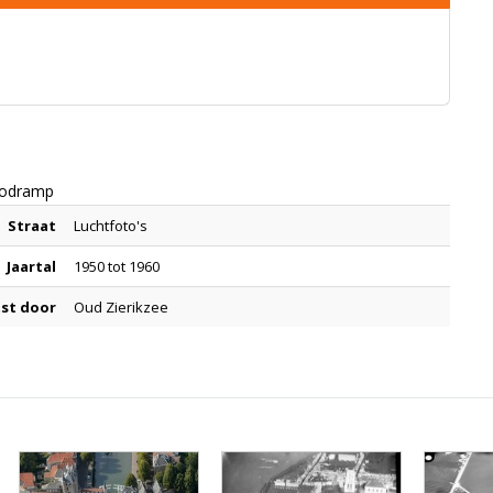
noodramp
Straat
Luchtfoto's
Jaartal
1950 tot 1960
st door
Oud Zierikzee