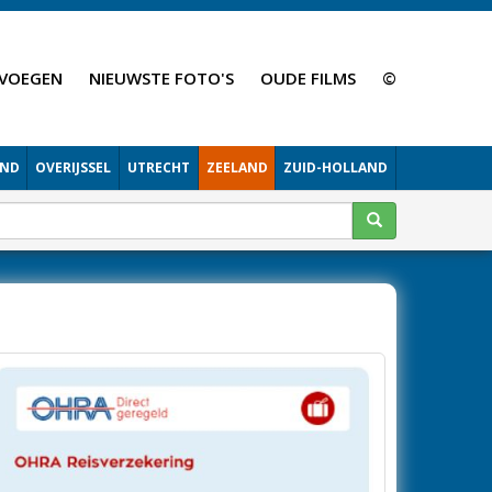
VOEGEN
NIEUWSTE FOTO'S
OUDE FILMS
©
AND
OVERIJSSEL
UTRECHT
ZEELAND
ZUID-HOLLAND