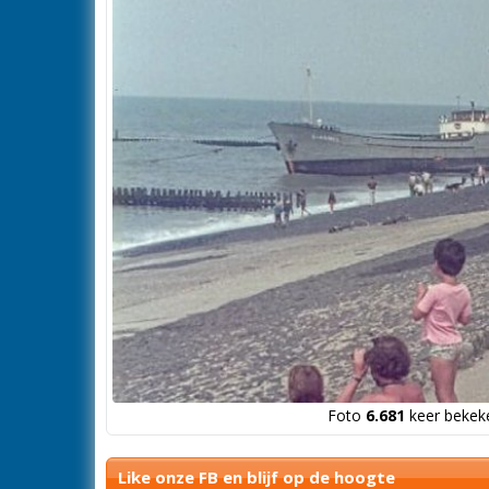
Foto
6.681
keer bekeke
Like onze FB en blijf op de hoogte