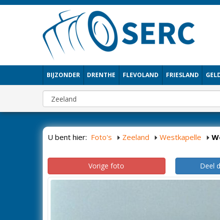
BIJZONDER
DRENTHE
FLEVOLAND
FRIESLAND
GEL
U bent hier:
Foto's
Zeeland
Westkapelle
W
Vorige foto
Deel 