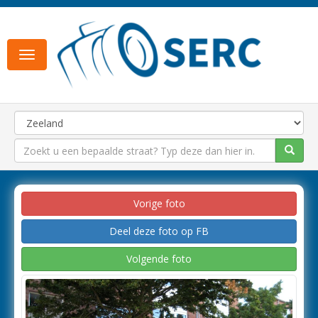
Toggle
navigation
Vorige foto
Deel deze foto op FB
Volgende foto