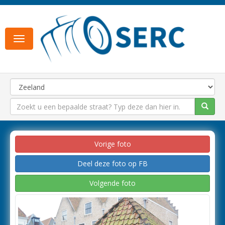
Toggle
navigation
Vorige foto
Deel deze foto op FB
Volgende foto