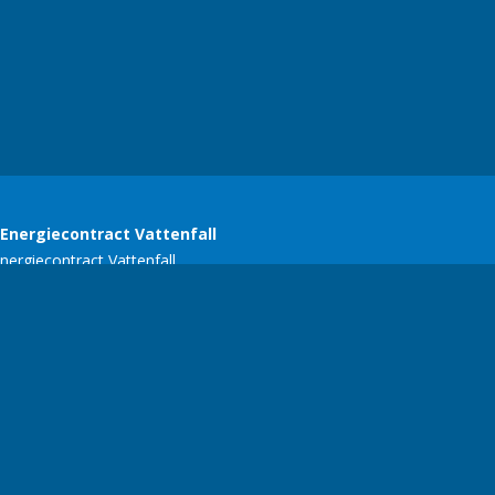
SERC
E-mail:
ariekers@gmail.com
| Telefoonnummer:
+356 77134618