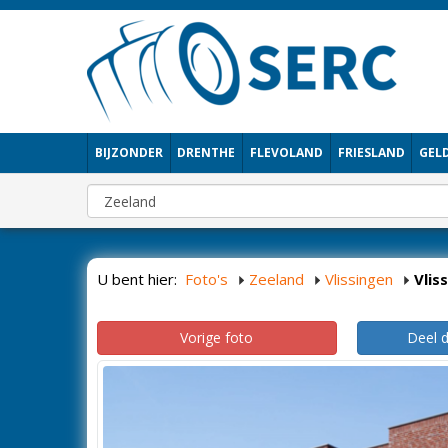
BIJZONDER
DRENTHE
FLEVOLAND
FRIESLAND
GEL
U bent hier:
Foto's
Zeeland
Vlissingen
Vlis
Vorige foto
Deel 