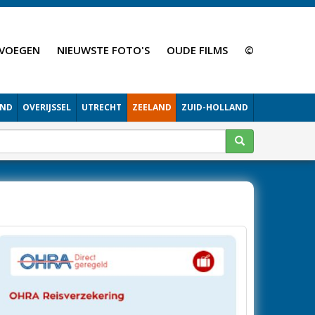
VOEGEN
NIEUWSTE FOTO'S
OUDE FILMS
©
AND
OVERIJSSEL
UTRECHT
ZEELAND
ZUID-HOLLAND