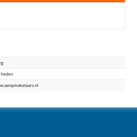
eg
t heden
w.aenpmakelaars.nl