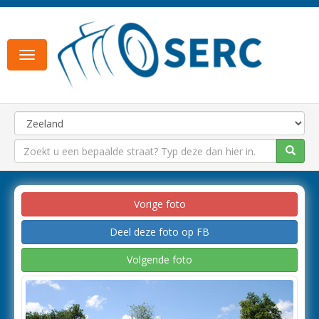
Toggle
navigation
Vorige foto
Deel deze foto op FB
Volgende foto