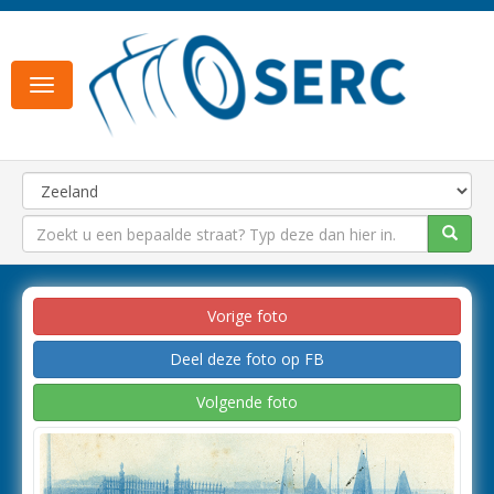
Toggle
navigation
Vorige foto
Deel deze foto op FB
Volgende foto