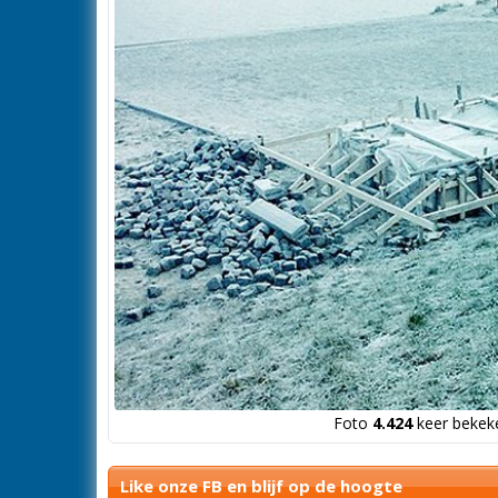
Foto
4.424
keer bekeke
Like onze FB en blijf op de hoogte