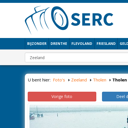
BIJZONDER
DRENTHE
FLEVOLAND
FRIESLAND
GEL
U bent hier:
Foto's
Zeeland
Tholen
Tholen
Vorige foto
Deel 