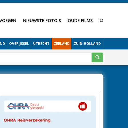
VOEGEN
NIEUWSTE FOTO'S
OUDE FILMS
©
AND
OVERIJSSEL
UTRECHT
ZEELAND
ZUID-HOLLAND