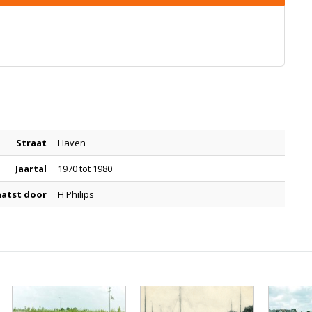
Straat
Haven
Jaartal
1970 tot 1980
aatst door
H Philips