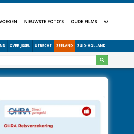
VOEGEN
NIEUWSTE FOTO'S
OUDE FILMS
©
AND
OVERIJSSEL
UTRECHT
ZEELAND
ZUID-HOLLAND