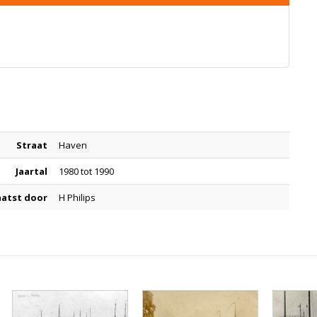
Straat
Haven
Jaartal
1980 tot 1990
aatst door
H Philips