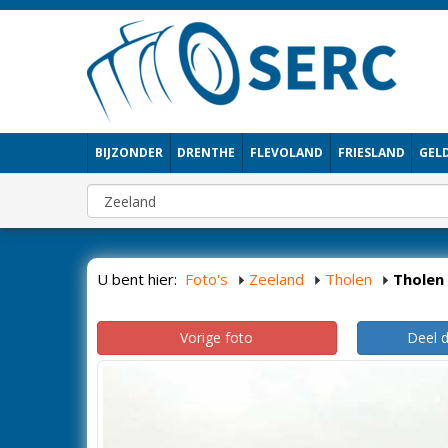
BIJZONDER
DRENTHE
FLEVOLAND
FRIESLAND
GEL
U bent hier:
Foto's
Zeeland
Tholen
Tholen
Vorige foto
Deel 