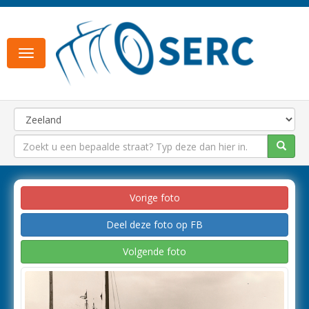
Toggle
navigation
Vorige foto
Deel deze foto op FB
Volgende foto