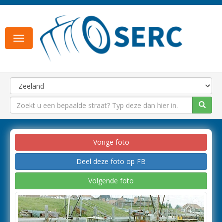
Toggle
navigation
Vorige foto
Deel deze foto op FB
Volgende foto