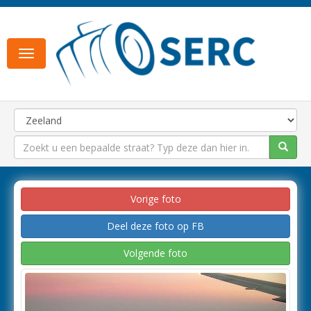
Toggle
navigation
Vorige foto
Deel deze foto op FB
Volgende foto