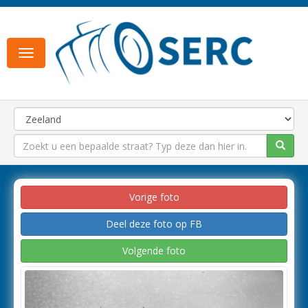
Toggle
navigation
Vorige foto
Deel deze foto op FB
Volgende foto