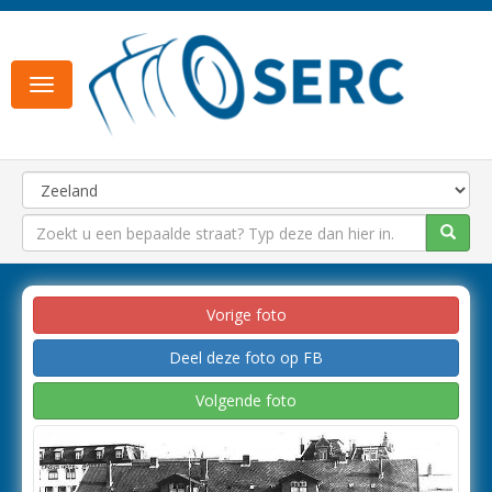
Toggle
navigation
Vorige foto
Deel deze foto op FB
Volgende foto