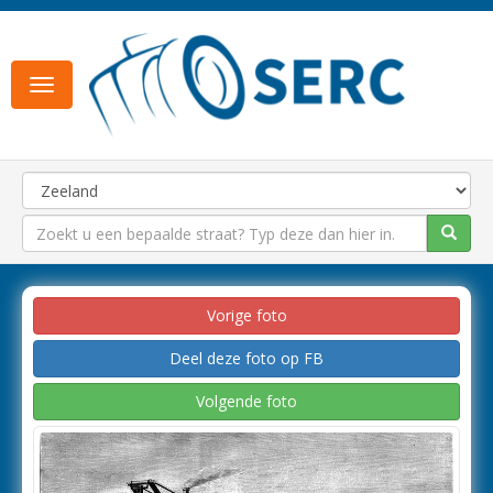
Toggle
navigation
Vorige foto
Deel deze foto op FB
Volgende foto